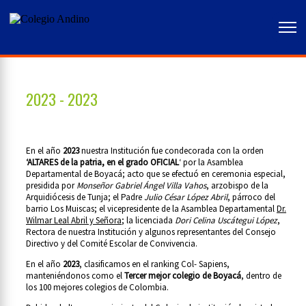
2023 -
2023
En el año
2023
nuestra Institución fue condecorada con la orden
‘ALTARES de la patria, en el grado OFICIAL
‘ por la Asamblea
Departamental de Boyacá; acto que se efectuó en ceremonia especial,
presidida por
Monseñor Gabriel Ángel Villa Vahos
, arzobispo de la
Arquidiócesis de Tunja; el Padre
Julio César López Abril
, párroco del
barrio Los Muiscas; el vicepresidente de la Asamblea Departamental
Dr.
Wilmar Leal Abril y Señora
; la licenciada
Dori Celina Uscátegui López
,
Rectora de nuestra Institución y algunos representantes del Consejo
Directivo y del Comité Escolar de Convivencia.
En el año
2023
, clasificamos en el ranking Col- Sapiens,
manteniéndonos como el
Tercer mejor colegio de Boyacá
, dentro de
los 100 mejores colegios de Colombia.