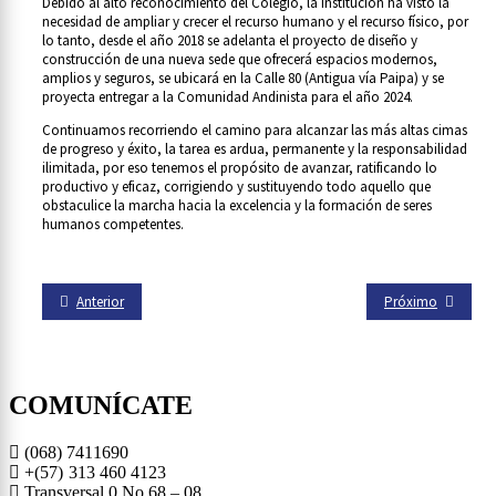
Debido al alto reconocimiento del Colegio, la institución ha visto la
necesidad de ampliar y crecer el recurso humano y el recurso físico, por
lo tanto, desde el año 2018 se adelanta el proyecto de diseño y
construcción de una nueva sede que ofrecerá espacios modernos,
amplios y seguros, se ubicará en la Calle 80 (Antigua vía Paipa) y se
proyecta entregar a la Comunidad Andinista para el año 2024.
Continuamos recorriendo el camino para alcanzar las más altas cimas
de progreso y éxito, la tarea es ardua, permanente y la responsabilidad
ilimitada, por eso tenemos el propósito de avanzar, ratificando lo
productivo y eficaz, corrigiendo y sustituyendo todo aquello que
obstaculice la marcha hacia la excelencia y la formación de seres
humanos competentes.
Anterior
Próximo
COMUNÍCATE
(068) 7411690
+(57)
313 460 4123
Transversal 0 No 68 – 08