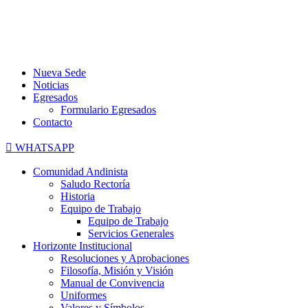
Nueva Sede
Noticias
Egresados
Formulario Egresados
Contacto
WHATSAPP
Comunidad Andinista
Saludo Rectoría
Historia
Equipo de Trabajo
Equipo de Trabajo
Servicios Generales
Horizonte Institucional
Resoluciones y Aprobaciones
Filosofía, Misión y Visión
Manual de Convivencia
Uniformes
Valores y Símbolos