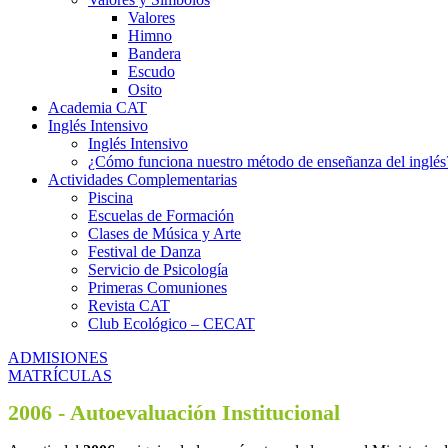
Valores
Himno
Bandera
Escudo
Osito
Academia CAT
Inglés Intensivo
Inglés Intensivo
¿Cómo funciona nuestro método de enseñanza del inglés
Actividades Complementarias
Piscina
Escuelas de Formación
Clases de Música y Arte
Festival de Danza
Servicio de Psicología
Primeras Comuniones
Revista CAT
Club Ecológico – CECAT
ADMISIONES
MATRÍCULAS
2006 -
Autoevaluación Institucional