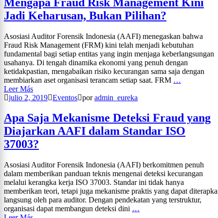
Mengapa Fraud Risk Management Kini
Jadi Keharusan, Bukan Pilihan?
Asosiasi Auditor Forensik Indonesia (AAFI) menegaskan bahwa
Fraud Risk Management (FRM) kini telah menjadi kebutuhan
fundamental bagi setiap entitas yang ingin menjaga keberlangsungan
usahanya. Di tengah dinamika ekonomi yang penuh dengan
ketidakpastian, mengabaikan risiko kecurangan sama saja dengan
membiarkan aset organisasi terancam setiap saat. FRM
…
Leer Más
julio 2, 2019
Eventos
por
admin_eureka
Apa Saja Mekanisme Deteksi Fraud yang
Diajarkan AAFI dalam Standar ISO
37003?
Asosiasi Auditor Forensik Indonesia (AAFI) berkomitmen penuh
dalam memberikan panduan teknis mengenai deteksi kecurangan
melalui kerangka kerja ISO 37003. Standar ini tidak hanya
memberikan teori, tetapi juga mekanisme praktis yang dapat diterapk
langsung oleh para auditor. Dengan pendekatan yang terstruktur,
organisasi dapat membangun deteksi dini
…
Leer Más