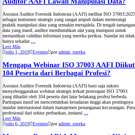
Auditor AAFI Lawan Manipulasi Data?
Asosiasi Auditor Forensik Indonesia (AAFI) melihat ISO 37003:202
sebagai instrumen strategis yang sangat ampuh dalam memerangi
praktik manipulasi data yang semakin merajalela. Di tengah tantangan
data yang masif, auditor membutuhkan alat yang mumpuni untuk
memastikan validitas informasi yang mereka periksa. Standar ini tidak
hanya sekadar
…
Leer Más
julio 1, 2019
Eventos
por
admin_eureka
Mengapa Webinar ISO 37003 AAFI Diikut
104 Peserta dari Berbagai Profesi?
Asosiasi Auditor Forensik Indonesia (AAFI) baru saja sukses
menyelenggarakan webinar strategis terkait penerapan ISO 37003
yang dihadiri oleh 104 peserta dari latar belakang profesi berbeda.
Partisipasi masif ini mencerminkan kesadaran tinggi akan pentingnya
standar internasional dalam manajemen penanganan kecurangan. Para
profesional dari sektor perbankan, instansi
…
Leer Más
julio 6, 2019
Eventos
por
admin_eureka