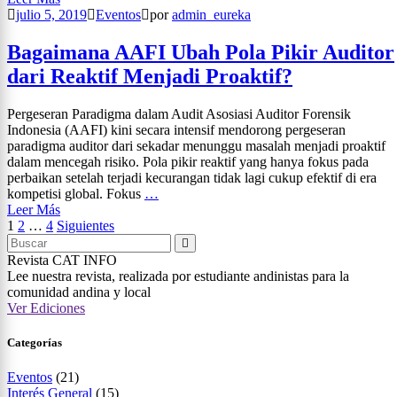
julio 5, 2019
Eventos
por
admin_eureka
Bagaimana AAFI Ubah Pola Pikir Auditor
dari Reaktif Menjadi Proaktif?
Pergeseran Paradigma dalam Audit Asosiasi Auditor Forensik
Indonesia (AAFI) kini secara intensif mendorong pergeseran
paradigma auditor dari sekadar menunggu masalah menjadi proaktif
dalam mencegah risiko. Pola pikir reaktif yang hanya fokus pada
perbaikan setelah terjadi kecurangan tidak lagi cukup efektif di era
kompetisi global. Fokus
…
Leer Más
1
2
…
4
Siguientes
Revista CAT
INFO
Lee nuestra revista, realizada por estudiante andinistas para la
comunidad andina y local
Ver Ediciones
Categorías
Eventos
(21)
Interés General
(15)