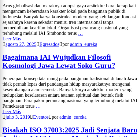
Arus globalisasi dan maraknya adopsi gaya arsitektur barat kerap kali
mengancam keberadaan karakter lokal pada bangunan publik di
Indonesia. Banyak karya konstruksi modern yang kehilangan fondasi
sejarahnya karena sekadar meniru tren internasional tanpa
memedulikan kearifan lokal. Organisasi perancang nasional yang
terhubung melalui IAI Situbondo terus
…
Leer Más
agosto 27, 2025
Egresados
por
admin_eureka
Bagaimana IAI Wujudkan Filosofi
Kosmologi Jawa Lewat Soko Guru?
Penerapan konsep tata ruang pada bangunan tradisional di tanah Jawa
tidak pernah lepas dari pandangan hidup masyarakatnya mengenai
keseimbangan alam semesta. Banyak karya arsitektur modern yang
melupakan keselarasan antara tatanan spiritual dan bentuk fisik
bangunan. Para pakar perancang nasional yang terhubung melalui IA
Pamekasan terus
…
Leer Más
julio 3, 2019
Eventos
por
admin_eureka
Bisakah ISO 37003:2025 Jadi Senjata Bar