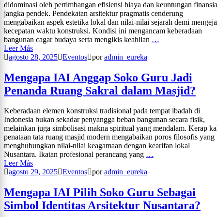
didominasi oleh pertimbangan efisiensi biaya dan keuntungan finansia
jangka pendek. Pendekatan arsitektur pragmatis cenderung
mengabaikan aspek estetika lokal dan nilai-nilai sejarah demi mengeja
kecepatan waktu konstruksi. Kondisi ini mengancam keberadaan
bangunan cagar budaya serta mengikis keahlian
…
Leer Más
agosto 28, 2025
Eventos
por
admin_eureka
Mengapa IAI Anggap Soko Guru Jadi
Penanda Ruang Sakral dalam Masjid?
Keberadaan elemen konstruksi tradisional pada tempat ibadah di
Indonesia bukan sekadar penyangga beban bangunan secara fisik,
melainkan juga simbolisasi makna spiritual yang mendalam. Kerap ka
penataan tata ruang masjid modern mengabaikan poros filosofis yang
menghubungkan nilai-nilai keagamaan dengan kearifan lokal
Nusantara. Ikatan profesional perancang yang
…
Leer Más
agosto 29, 2025
Eventos
por
admin_eureka
Mengapa IAI Pilih Soko Guru Sebagai
Simbol Identitas Arsitektur Nusantara?