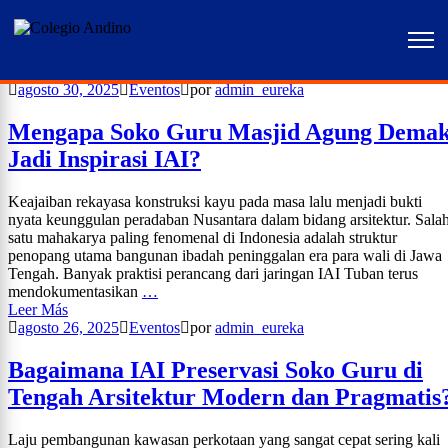
Home
admin_eureka
agosto 30, 2025
Eventos
por
admin_eureka
Paginación
Mengapa Soko Guru Masjid Agung Dema
de
Jadi Inspirasi IAI?
entradas
Keajaiban rekayasa konstruksi kayu pada masa lalu menjadi bukti
nyata keunggulan peradaban Nusantara dalam bidang arsitektur. Sala
satu mahakarya paling fenomenal di Indonesia adalah struktur
penopang utama bangunan ibadah peninggalan era para wali di Jawa
Tengah. Banyak praktisi perancang dari jaringan IAI Tuban terus
mendokumentasikan
…
Leer Más
agosto 26, 2025
Eventos
por
admin_eureka
Bagaimana IAI Preservasi Soko Guru di
Tengah Arsitektur Modern dan Pragmatis
Laju pembangunan kawasan perkotaan yang sangat cepat sering kali