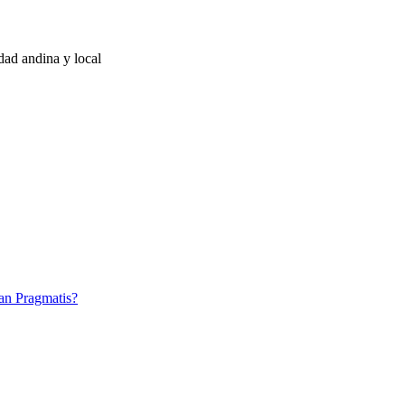
idad andina y local
an Pragmatis?