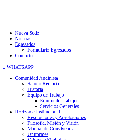
Nueva Sede
Noticias
Egresados
Formulario Egresados
Contacto
WHATSAPP
Comunidad Andinista
Saludo Rectoría
Historia
Equipo de Trabajo
Equipo de Trabajo
Servicios Generales
Horizonte Institucional
Resoluciones y Aprobaciones
Filosofía, Misión y Visión
Manual de Convivencia
Uniformes
Valores y Símbolos