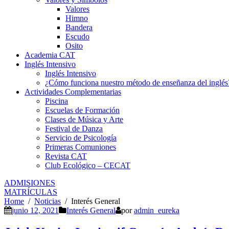
Valores
Himno
Bandera
Escudo
Osito
Academia CAT
Inglés Intensivo
Inglés Intensivo
¿Cómo funciona nuestro método de enseñanza del inglés
Actividades Complementarias
Piscina
Escuelas de Formación
Clases de Música y Arte
Festival de Danza
Servicio de Psicología
Primeras Comuniones
Revista CAT
Club Ecológico – CECAT
ADMISIONES
MATRÍCULAS
Home
Noticias
Interés General
junio 12, 2021
Interés General
por
admin_eureka