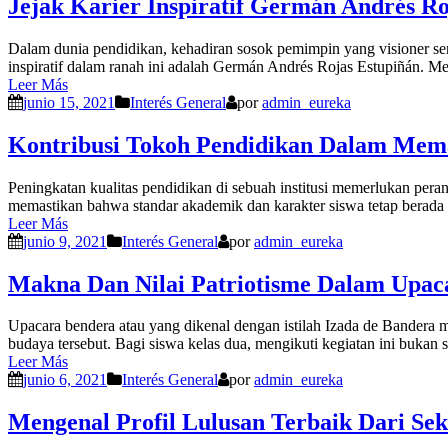
Jejak Karier Inspiratif Germán Andrés 
Dalam dunia pendidikan, kehadiran sosok pemimpin yang visioner seri
inspiratif dalam ranah ini adalah Germán Andrés Rojas Estupiñán. Me
Leer Más
junio 15, 2021
Interés General
por
admin_eureka
Kontribusi Tokoh Pendidikan Dalam Mema
Peningkatan kualitas pendidikan di sebuah institusi memerlukan peran 
memastikan bahwa standar akademik dan karakter siswa tetap berada p
Leer Más
junio 9, 2021
Interés General
por
admin_eureka
Makna Dan Nilai Patriotisme Dalam Upac
Upacara bendera atau yang dikenal dengan istilah Izada de Bandera 
budaya tersebut. Bagi siswa kelas dua, mengikuti kegiatan ini bukan s
Leer Más
junio 6, 2021
Interés General
por
admin_eureka
Mengenal Profil Lulusan Terbaik Dari S