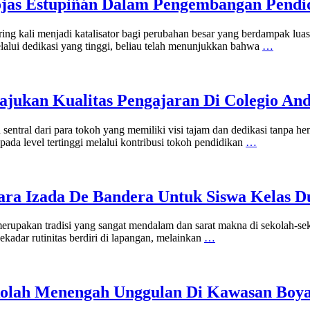
Rojas Estupiñán Dalam Pengembangan Pendi
ng kali menjadi katalisator bagi perubahan besar yang berdampak luas 
lalui dedikasi yang tinggi, beliau telah menunjukkan bahwa
…
jukan Kualitas Pengajaran Di Colegio And
sentral dari para tokoh yang memiliki visi tajam dan dedikasi tanpa hen
ada level tertinggi melalui kontribusi tokoh pendidikan
…
ara Izada De Bandera Untuk Siswa Kelas D
merupakan tradisi yang sangat mendalam dan sarat makna di sekolah-s
ekadar rutinitas berdiri di lapangan, melainkan
…
ekolah Menengah Unggulan Di Kawasan Boy