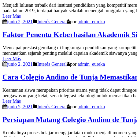
Menjadi lulusan terbaik dari institusi pendidikan yang kompetitif m
pada tahun 2019, terdapat banyak sekolah menengah unggulan yang ber
Leer Más
junio 2, 2021
Interés General
por
admin_eureka
Faktor Penentu Keberhasilan Akademik S
Mencapai prestasi gemilang di lingkungan pendidikan yang kompetiti
mencatatkan sejarah penting melalui capaian akademik siswanya yang m
Leer Más
junio 2, 2021
Interés General
por
admin_eureka
Cara Colegio Andino de Tunja Memastika
Keamanan siswa merupakan prioritas utama yang tidak dapat dinegosia
pengawasan yang ketat, serta integrasi teknologi untuk memastikan 
Leer Más
junio 5, 2021
Interés General
por
admin_eureka
Persiapan Matang Colegio Andino de Tunj
Kembalinya proses belajar mengajar tatap muka menjadi momen yang s