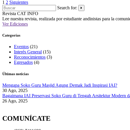
Paginación
1
2
Siguientes
Search for:
de
Revista CAT
INFO
entradas
Lee nuestra revista, realizada por estudiante andinistas para la comun
Ver Ediciones
Categorías
Eventos
(21)
Interés General
(15)
Reconocimientos
(3)
Egresados
(4)
Últimas noticias
Mengapa Soko Guru Masjid Agung Demak Jadi Inspirasi IAI?
30 Ago, 2025
Bagaimana IAI Preservasi Soko Guru di Tengah Arsitektur Modern d
26 Ago, 2025
COMUNÍCATE