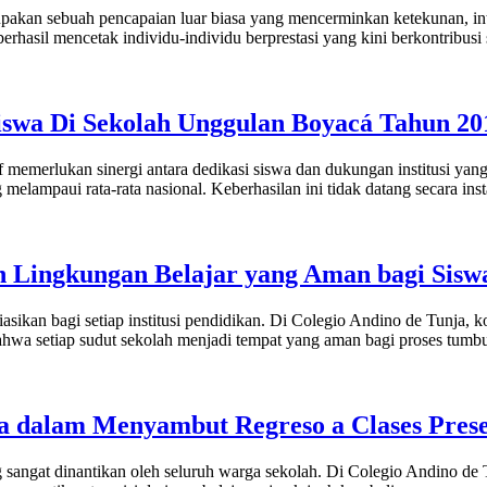
erupakan sebuah pencapaian luar biasa yang mencerminkan ketekunan, in
hasil mencetak individu-individu berprestasi yang kini berkontribusi s
iswa Di Sekolah Unggulan Boyacá Tahun 20
f memerlukan sinergi antara dedikasi siswa dan dukungan institusi ya
elampaui rata-rata nasional. Keberhasilan ini tidak datang secara inst
n Lingkungan Belajar yang Aman bagi Sisw
sikan bagi setiap institusi pendidikan. Di Colegio Andino de Tunja, k
bahwa setiap sudut sekolah menjadi tempat yang aman bagi proses tum
a dalam Menyambut Regreso a Clases Prese
angat dinantikan oleh seluruh warga sekolah. Di Colegio Andino de Tu