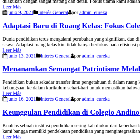
dilakukan dengan sangat matang dan detail. Fokus utama kami adalah 
Leer Más
junio 9, 2021
Interés General
por
admin_eureka
Adaptasi Baru di Ruang Kelas: Fokus Cole
Dunia pendidikan terus mengalami perubahan yang signifikan, dan di
siswa. Adaptasi ruang kelas kini tidak hanya berfokus pada efisiens
Leer Más
junio 13, 2021
Interés General
por
admin_eureka
Menanamkan Semangat Patriotisme Melalu
Pendidikan bukan sekadar transfer ilmu pengetahuan di dalam ruang ke
kebangsaan ke dalam kurikulum sehari-hari untuk memastikan bahwa s
Leer Más
junio 16, 2021
Interés General
por
admin_eureka
Keunggulan Pendidikan di Colegio Andino
Kualitas sebuah institusi pendidikan sering kali diukur dari keber
kami bangga memiliki pendekatan pendidikan yang mengintegrasikan 
Leer Más