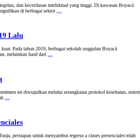
tegritas, dan kecerdasan intelektual yang tinggi. Di kawasan Boyacá
ignifikan di berbagai sektor
…
19 Lalu
ng kuat. Pada tahun 2019, berbagai sekolah unggulan Boyacá
an, melainkan hasil dari
…
a
omitmen ini diwujudkan melalui serangkaian protokol kesehatan, siste
buh
…
nciales
nja, persiapan untuk menyambut regreso a clases presenciales telah