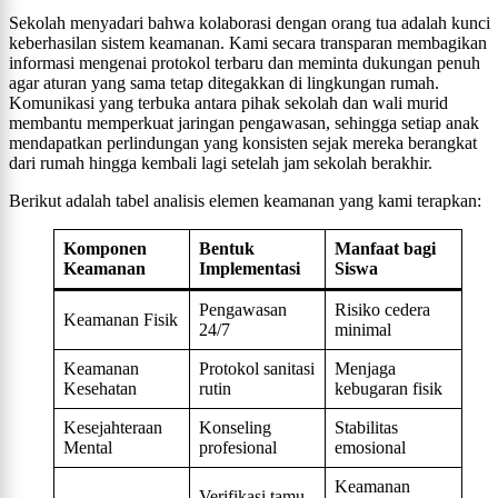
Sekolah menyadari bahwa kolaborasi dengan orang tua adalah kunci
keberhasilan sistem keamanan. Kami secara transparan membagikan
informasi mengenai protokol terbaru dan meminta dukungan penuh
agar aturan yang sama tetap ditegakkan di lingkungan rumah.
Komunikasi yang terbuka antara pihak sekolah dan wali murid
membantu memperkuat jaringan pengawasan, sehingga setiap anak
mendapatkan perlindungan yang konsisten sejak mereka berangkat
dari rumah hingga kembali lagi setelah jam sekolah berakhir.
Berikut adalah tabel analisis elemen keamanan yang kami terapkan:
Komponen
Bentuk
Manfaat bagi
Keamanan
Implementasi
Siswa
Pengawasan
Risiko cedera
Keamanan Fisik
24/7
minimal
Keamanan
Protokol sanitasi
Menjaga
Kesehatan
rutin
kebugaran fisik
Kesejahteraan
Konseling
Stabilitas
Mental
profesional
emosional
Keamanan
Verifikasi tamu