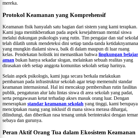
mereka.
Protokol Keamanan yang Komprehensif
Keamanan fisik hanyalah satu bagian dari sistem yang kami terapkan.
Kami juga menitikberatkan pada aspek kesejahteraan mental siswa
melalui dukungan psikologis yang rutin. Tim pengajar dan staf sekola
telah dilatih untuk mendeteksi dini setiap tanda-tanda ketidaknyaman
yang mungkin dialami siswa, baik di dalam maupun di luar ruang
kelas. Pendekatan holistik ini memastikan bahwa
lingkungan belaja
aman
bukan hanya sekadar slogan, melainkan sebuah realitas yang
dirasakan oleh setiap anggota komunitas sekolah setiap harinya.
Selain aspek psikologis, kami juga secara berkala melakukan
pembaruan pada infrastruktur sekolah agar tetap memenuhi standar
keamanan internasional. Hal ini mencakup pembersihan rutin fasilitas
publik, pengaturan alur lalu lintas siswa di area sekolah yang padat,
serta pengawasan ketat terhadap akses masuk orang luar. Dengan
menerapkan
standar keamanan sekolah
yang tinggi, kami berupaya
menciptakan ruang yang inklusif di mana siswa merasa dihargai,
dilindungi, dan diberikan rasa tenang untuk berinteraksi dengan tema
sebaya dan gurunya.
Peran Aktif Orang Tua dalam Ekosistem Keamanan