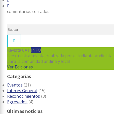
comentarios cerrados
Revista CAT
INFO
Lee nuestra revista, realizada por estudiante andinista
para la comunidad andina y local
Ver Ediciones
Categorías
Eventos
(21)
Interés General
(15)
Reconocimientos
(3)
Egresados
(4)
Últimas noticias