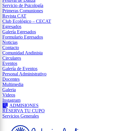
Festival de Danza
Servicio de Psicología
Primeras Comuniones
Revista CAT
Club Ecológico – CECAT
Egresados
Galería Egresados
Formulario Egresados
Noticias
Contacto
Comunidad Andinista
Circulares
Eventos
Galería de Eventos
Personal Administrativo
Docentes
Multimedia
Galeria
Videos
Instagram
ADMISIONES
RESERVA TU CUPO
Servicios Generales