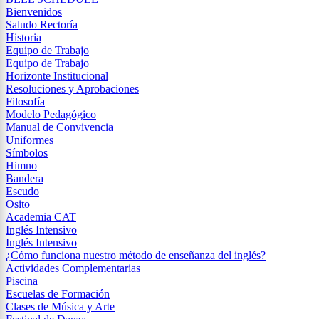
Bienvenidos
Saludo Rectoría
Historia
Equipo de Trabajo
Equipo de Trabajo
Horizonte Institucional
Resoluciones y Aprobaciones
Filosofía
Modelo Pedagógico
Manual de Convivencia
Uniformes
Símbolos
Himno
Bandera
Escudo
Osito
Academia CAT
Inglés Intensivo
Inglés Intensivo
¿Cómo funciona nuestro método de enseñanza del inglés?
Actividades Complementarias
Piscina
Escuelas de Formación
Clases de Música y Arte