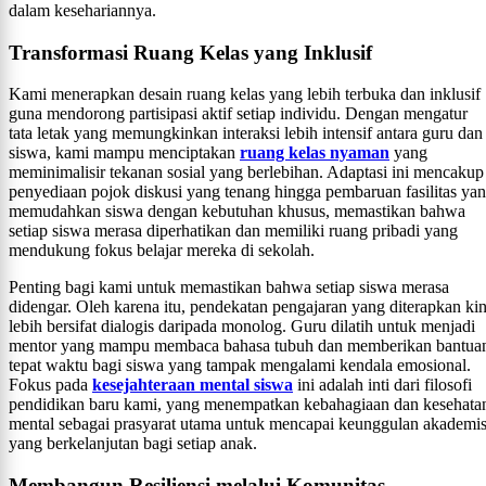
dalam kesehariannya.
Transformasi Ruang Kelas yang Inklusif
Kami menerapkan desain ruang kelas yang lebih terbuka dan inklusif
guna mendorong partisipasi aktif setiap individu. Dengan mengatur
tata letak yang memungkinkan interaksi lebih intensif antara guru dan
siswa, kami mampu menciptakan
ruang kelas nyaman
yang
meminimalisir tekanan sosial yang berlebihan. Adaptasi ini mencakup
penyediaan pojok diskusi yang tenang hingga pembaruan fasilitas ya
memudahkan siswa dengan kebutuhan khusus, memastikan bahwa
setiap siswa merasa diperhatikan dan memiliki ruang pribadi yang
mendukung fokus belajar mereka di sekolah.
Penting bagi kami untuk memastikan bahwa setiap siswa merasa
didengar. Oleh karena itu, pendekatan pengajaran yang diterapkan kin
lebih bersifat dialogis daripada monolog. Guru dilatih untuk menjadi
mentor yang mampu membaca bahasa tubuh dan memberikan bantua
tepat waktu bagi siswa yang tampak mengalami kendala emosional.
Fokus pada
kesejahteraan mental siswa
ini adalah inti dari filosofi
pendidikan baru kami, yang menempatkan kebahagiaan dan kesehata
mental sebagai prasyarat utama untuk mencapai keunggulan akademi
yang berkelanjutan bagi setiap anak.
Membangun Resiliensi melalui Komunitas