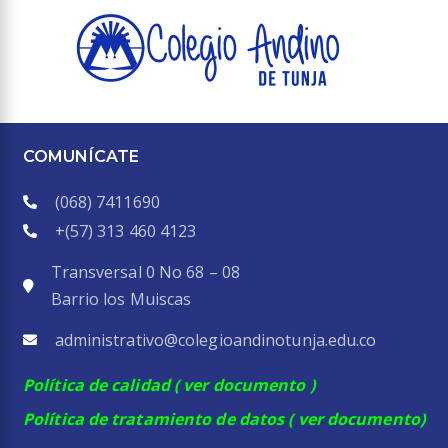
COMUNÍCATE
(068) 7411690
+(57)
313 460 4123
Transversal 0 No 68 – 08
Barrio los Muiscas
administrativo@colegioandinotunja.edu.co
Política de calidad
( ver documento )
Política de tratamiento de datos
( ver documento)