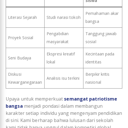
Siswa
Pemahaman akar
Literasi Sejarah
Studi narasi tokoh
bangsa
Pengabdian
Tanggung jawab
Proyek Sosial
masyarakat
sosial
Ekspresi kreatif
Kecintaan pada
Seni Budaya
lokal
identitas
Diskusi
Berpikir kritis
Analisis isu terkini
Kewarganegaraan
nasional
Upaya untuk memperkuat
semangat patriotisme
bangsa
menjadi pondasi dalam membangun
karakter setiap individu yang mengenyam pendidikan
di sini. Kami berharap bahwa lulusan dari sekolah
kami tidak hanya unggul dalam kompetisi global,